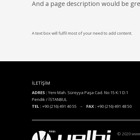
And a page description would be gre
A text box will fulfil most of your need to add content.
İLETİŞİM
ADRES :
Yeni Mah. Süreyya Paşa Cad. No:15 K:1 D:1
Pendik / İSTANBUL
TEL :
+90 (216) 491 40 55 –
FAX :
+90 (216) 491 48 50
© 2020 www.y