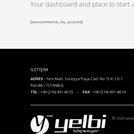
Your dashboard and place to start
[woocommerce_my_account]
İLETİŞİM
ADRES :
Yeni Mah. Süreyya Paşa Cad. No:15 K:1 D:1
Pendik / İSTANBUL
TEL :
+90 (216) 491 40 55 –
FAX :
+90 (216) 491 48 50
© 2020 www.y