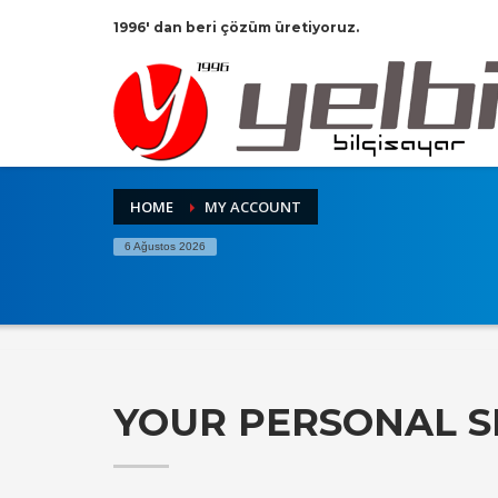
1996' dan beri çözüm üretiyoruz.
HOME
MY ACCOUNT
6 Ağustos 2026
YOUR PERSONAL S