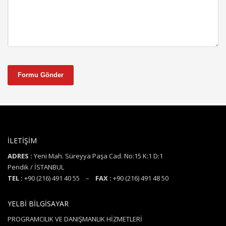
Formu Gönder
İLETİŞİM
ADRES :
Yeni Mah. Süreyya Paşa Cad. No:15 K:1 D:1
Pendik / İSTANBUL
TEL :
+90 (216) 491 40 55 –
FAX :
+90 (216) 491 48 50
YELBİ BİLGİSAYAR
PROGRAMCILIK VE DANIŞMANLIK HİZMETLERİ